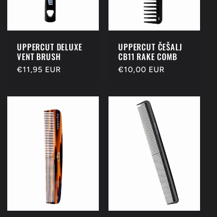
UPPERCUT DELUXE
UPPERCUT ČEŠALJ
VENT BRUSH
CB11 RAKE COMB
Redovna
€11,95 EUR
Redovna
€10,00 EUR
cijena
cijena