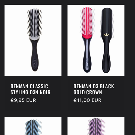
DENMAN CLASSIC
DENMAN D3 BLACK
STYLING D3N NOIR
GOLD CROWN
Redovna
€9,95 EUR
Redovna
€11,00 EUR
cijena
cijena