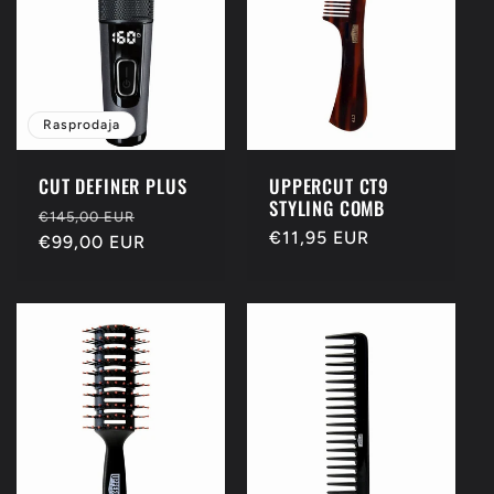
c
i
j
Rasprodaja
a
CUT DEFINER PLUS
UPPERCUT CT9
STYLING COMB
:
Redovna
Prodajna
€145,00 EUR
Redovna
€11,95 EUR
cijena
€99,00 EUR
cijena
cijena