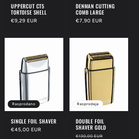
UPPERCUT CT5
DENMAN CUTTING
TORTOISE SHELL
COMB LARGE
Redovna
€9,29 EUR
Redovna
€7,90 EUR
cijena
cijena
Rasprodano
Rasprodaja
SINGLE FOIL SHAVER
DOUBLE FOIL
SHAVER GOLD
Redovna
€45,00 EUR
Redovna
Prodajna
€130,00 EUR
cijena