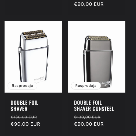
cijena
€90,00 EUR
cijena
Rasprodaja
Rasprodaja
DOUBLE FOIL
DOUBLE FOIL
SHAVER
SHAVER GUNSTEEL
Redovna
Prodajna
Redovna
Prodajna
€130,00 EUR
€130,00 EUR
cijena
€90,00 EUR
cijena
cijena
€90,00 EUR
cijena