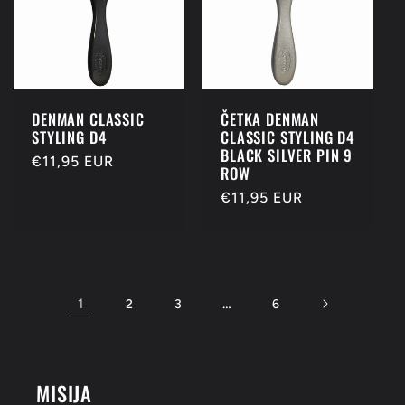
DENMAN CLASSIC
ČETKA DENMAN
STYLING D4
CLASSIC STYLING D4
BLACK SILVER PIN 9
Redovna
€11,95 EUR
ROW
cijena
Redovna
€11,95 EUR
cijena
1
…
2
3
6
MISIJA